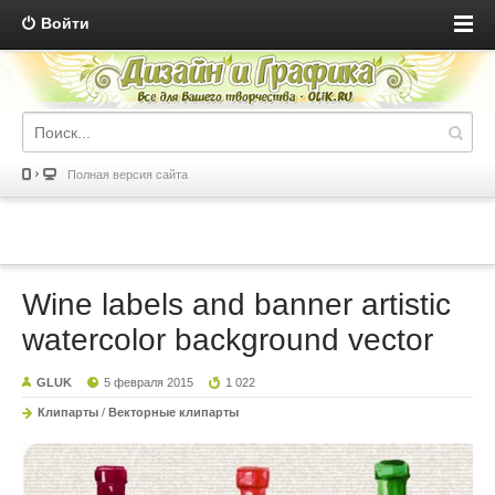
Войти
Полная версия сайта
Wine labels and banner artistic
watercolor background vector
GLUK
5 февраля 2015
1 022
Клипарты
/
Векторные клипарты