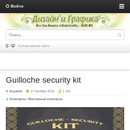
Войти
Полная версия сайта
Guilloche security kit
buyanih
17 октября 2015
1 191
Клипарты
/
Векторные клипарты