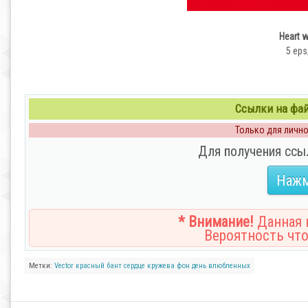
Heart w
5 eps
Ссылки на файл
Только для личног
Для получения ссы
Нажм
* Внимание!
Данная н
Вероятность что
Метки:
Vector
красный
бант
сердце
кружева
фон
день влюбленных