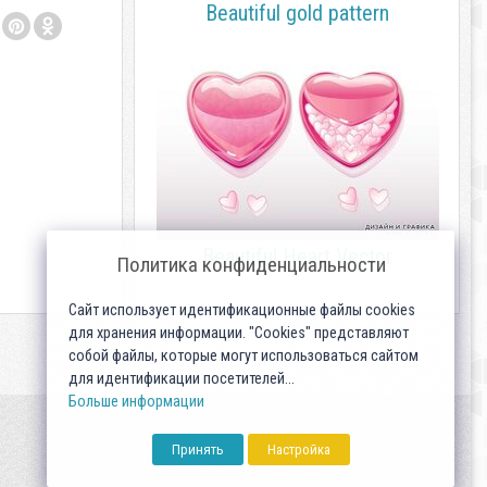
Beautiful gold pattern
Beautiful Heart Vector
Политика конфиденциальности
Сайт использует идентификационные файлы cookies
для хранения информации. "Cookies" представляют
собой файлы, которые могут использоваться сайтом
для идентификации посетителей...
Больше информации
Принять
Настройка