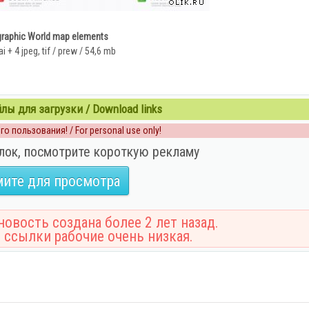
graphic World map elements
ai + 4 jpeg, tif / prew / 54,6 mb
ы для загрузки / Download links
о пользования! / For personal use only!
лок, посмотрите короткую рекламу
ите для просмотра
овость создана более 2 лет назад.
 ссылки рабочие очень низкая.