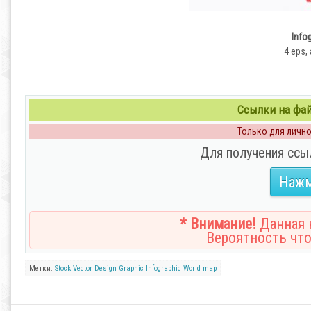
Info
4 eps, 
Ссылки на файл
Только для личног
Для получения ссы
Нажм
* Внимание!
Данная н
Вероятность что
Метки:
Stock Vector
Design
Graphic
Infographic
World map