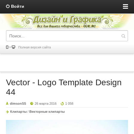
Войти
Полная версия сайта
Vector - Logo Template Design
44
dimsonSS
26 марта 2016
1 058
Клипарты
/
Векторные клипарты