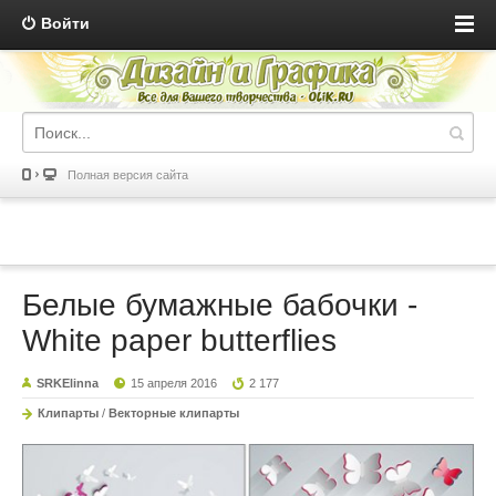
Войти
Полная версия сайта
Белые бумажные бабочки -
White paper butterflies
SRKElinna
15 апреля 2016
2 177
Клипарты
/
Векторные клипарты