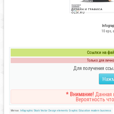
Infogra
10 eps, a
Ссылки на файл
Только для личног
Для получения ссы
Нажм
* Внимание!
Данная н
Вероятность что
Метки:
Infographic
Stock Vector
Design
elements
Graphic
Education
modern
business