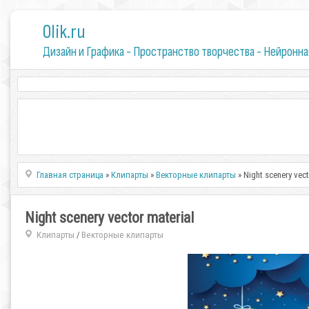
0lik.ru
Дизайн и Графика - Пространство творчества - Нейронна
Главная страница
»
Клипарты
»
Векторные клипарты
» Night scenery vect
Night scenery vector material
Клипарты
Векторные клипарты
/