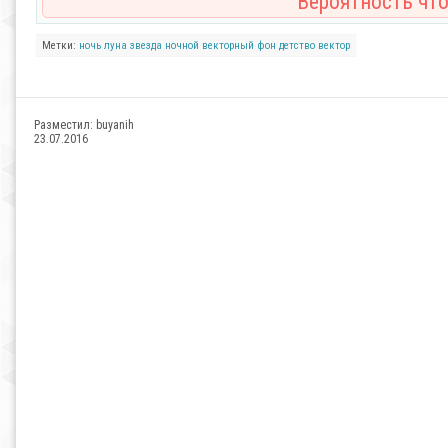
Вероятность что
Метки:
ночь
луна
звезда
ночной векторный фон
детство
вектор
Разместил:
buyanih
23.07.2016