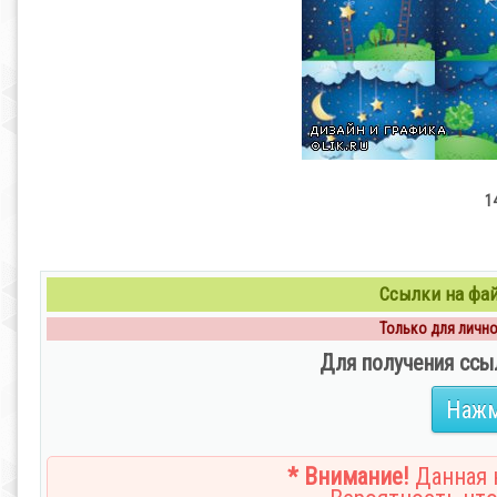
1
Ссылки на файл
Только для личног
Для получения ссы
Нажм
* Внимание!
Данная н