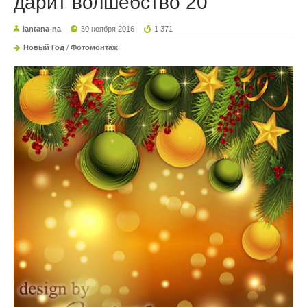
дарит волшебство 20
lantana-na
30 ноября 2016
1 371
Новый Год
/
Фотомонтаж