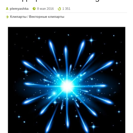
plemyashka
8 мая 2016
1 351
Клипарты
/
Векторные клипарты