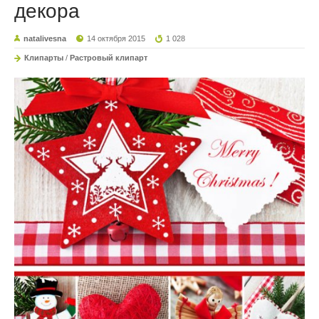
декора
natalivesna
14 октября 2015
1 028
Клипарты
/
Растровый клипарт