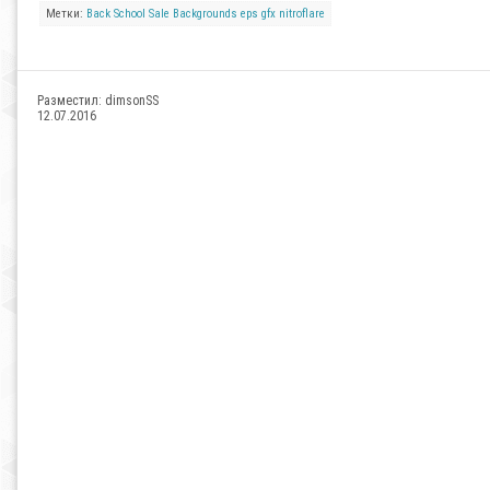
Метки:
Back
School
Sale
Backgrounds
eps
gfx
nitroflare
Разместил:
dimsonSS
12.07.2016