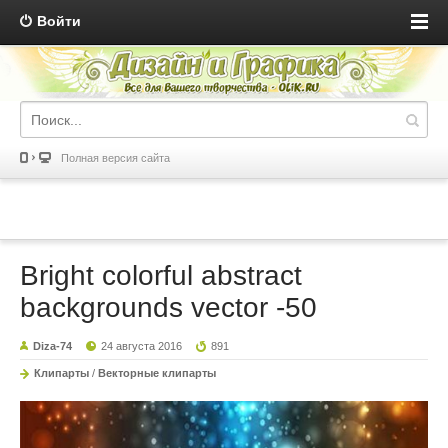
Войти
Полная версия сайта
Bright colorful abstract
backgrounds vector -50
Diza-74
24 августа 2016
891
Клипарты
/
Векторные клипарты