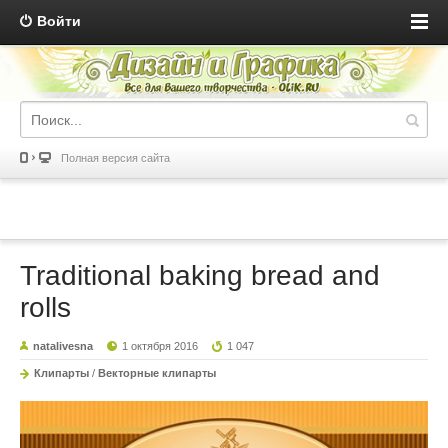
Войти
Полная версия сайта
Traditional baking bread and
rolls
natalivesna
1 октября 2016
1 047
Клипарты
/
Векторные клипарты