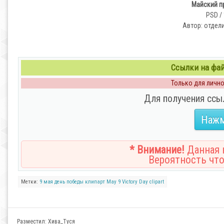
Майский пр
PSD / 
Автор: отдели
Ссылки на файл
Только для личног
Для получения ссы
Нажм
* Внимание!
Данная н
Вероятность что
Метки:
9 мая
день победы
клипарт
May 9
Victory Day
clipart
Разместил:
Хива_Туся