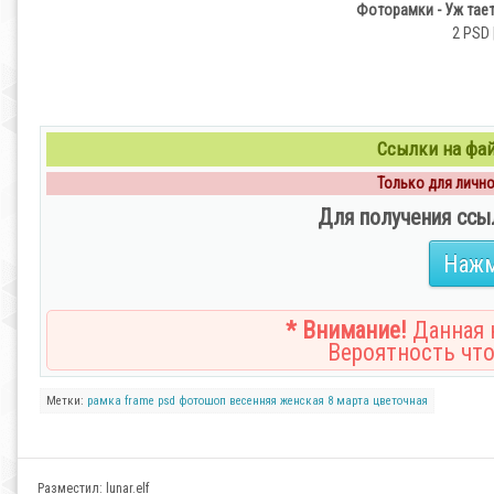
Фоторамки - Уж тает
2 PSD 
Ссылки на файл
Только для личног
Для получения ссы
Нажм
* Внимание!
Данная н
Вероятность что
Метки:
рамка
frame
psd
фотошоп
весенняя
женская
8 марта
цветочная
Разместил:
lunar.elf