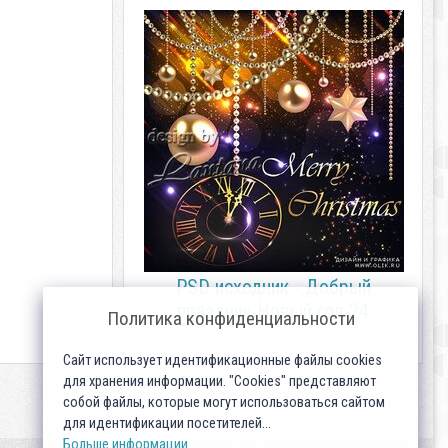
PSD исходник - Добрый
праздник Новый год 24
Политика конфиденциальности
Сайт использует идентификационные файлы cookies
для хранения информации. "Cookies" представляют
собой файлы, которые могут использоваться сайтом
для идентификации посетителей...
Больше информации