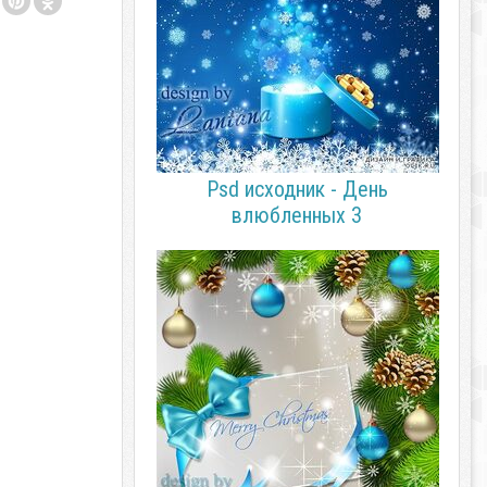
Psd исходник - День
влюбленных 3