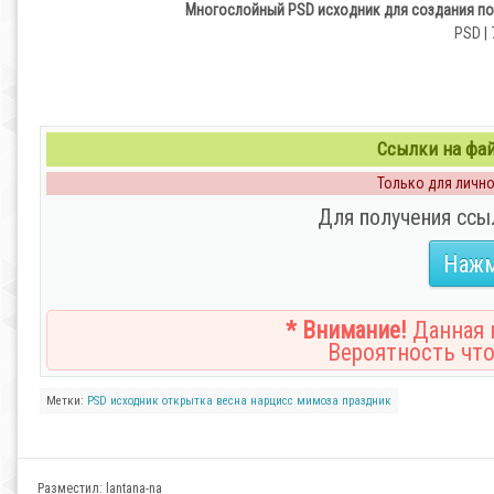
Многослойный PSD исходник для создания по
PSD | 
Ссылки на файл
Только для личног
Для получения ссы
Нажм
* Внимание!
Данная н
Вероятность что
Метки:
PSD
исходник
открытка
весна
нарцисс
мимоза
праздник
Разместил:
lantana-na