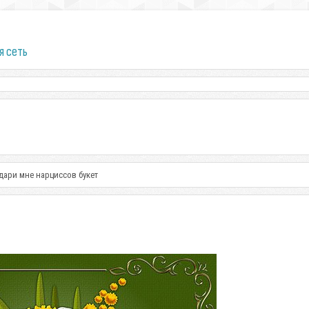
я сеть
дари мне нарциссов букет