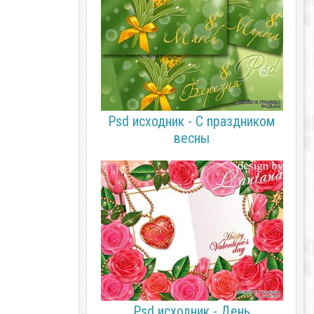
Psd исходник - С праздником
весны
Psd исходник - День