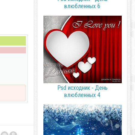
влюбленных 6
Psd исходник - День
влюбленных 4