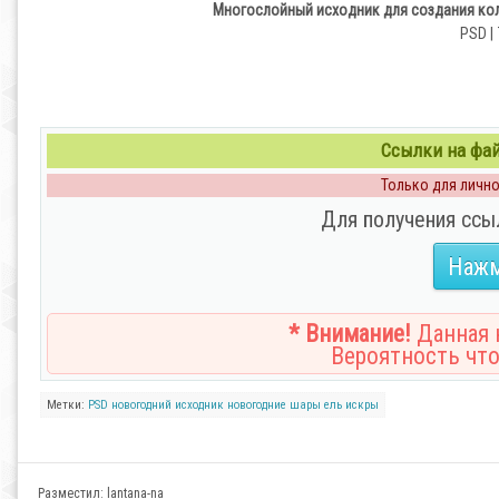
Многослойный исходник для создания кол
PSD | 
Ссылки на файл
Только для личног
Для получения ссы
Нажм
* Внимание!
Данная н
Вероятность что
Метки:
PSD
новогодний исходник
новогодние шары
ель
искры
Разместил:
lantana-na