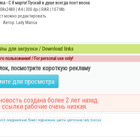
а - С 8 марта! Пускай в душе всегда поет весна
8х2480 | A4 | 300 dpi | RAR | 107 Mb
ст можно редактировать.
Автор: Lady Marisa
ы для загрузки / Download links
о пользования! / For personal use only!
лок, посмотрите короткую рекламу
ите для просмотра
овость создана более 2 лет назад.
 ссылки рабочие очень низкая.
arch
поздравление
flower
подснежник
цветы
цветочная
lady marisa