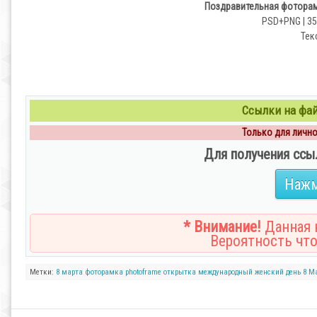
Поздравительная фоторамк
PSD+PNG | 350
Тек
Ссылки на файл
Только для личног
Для получения ссы
Нажм
* Внимание!
Данная н
Вероятность что
Метки:
8 марта
фоторамка
photoframe
открытка
международный женский день
8 M