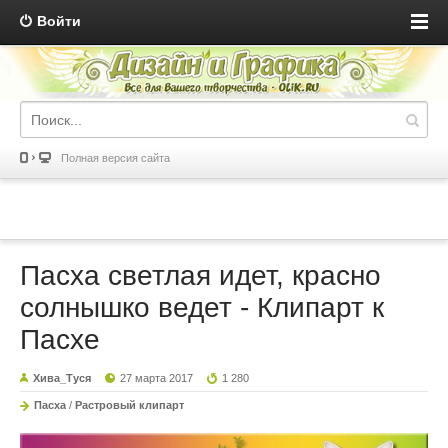
Войти
Полная версия сайта
Пасха светлая идет, красно
солнышко ведет - Клипарт к
Пасхе
Хива_Туся
27 марта 2017
1 280
Пасха
/
Растровый клипарт