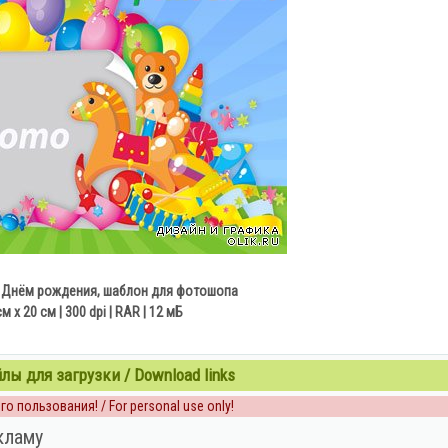
 Днём рождения, шаблон для фотошопа
см х 20 см | 300 dpi | RAR | 12 мБ
ы для загрузки / Download links
о пользования! / For personal use only!
кламу