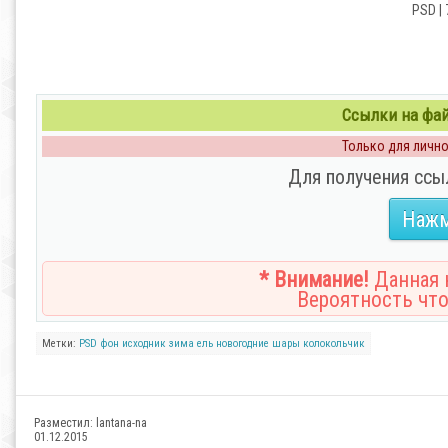
PSD | 
Ссылки на файл
Только для личног
Для получения ссы
Нажм
* Внимание!
Данная н
Вероятность что
Метки:
PSD фон
исходник
зима
ель
новогодние шары
колокольчик
Разместил:
lantana-na
01.12.2015