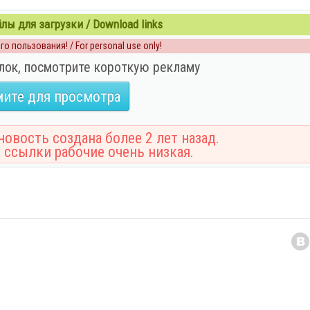
ы для загрузки / Download links
о пользования! / For personal use only!
лок, посмотрите короткую рекламу
ите для просмотра
овость создана более 2 лет назад.
 ссылки рабочие очень низкая.