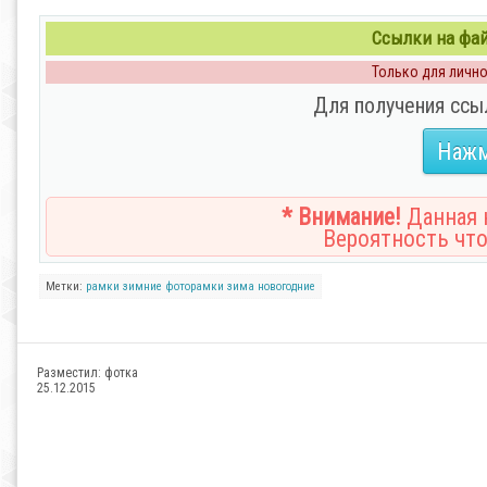
Ссылки на файл
Только для личног
Для получения ссы
Нажм
* Внимание!
Данная н
Вероятность что
Метки:
рамки
зимние
фоторамки
зима
новогодние
Разместил:
фотка
25.12.2015