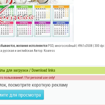
 сбываются, желания исполняются
PSD, многослойный | 4961x3508 | 300 dpi 
а русская и английская Автор: Koaress
ы для загрузки / Download links
о пользования! / For personal use only!
лок, посмотрите короткую рекламу
ите для просмотра