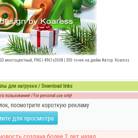
D многоцветный, PNG | 4961x3508 | 300 точек на дюйм Автор: Koaress
ы для загрузки / Download links
о пользования! / For personal use only!
лок, посмотрите короткую рекламу
ите для просмотра
овость создана более 2 лет назад.