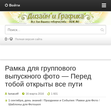
Войти
Полная версия сайта
Рамка для группового
выпускного фото — Перед
тобой открыты все пути
lunar.elf
16 марта 2016
1 601
1 сентября, день знаний
/
Праздники и События
/
Рамки для Фото
/
Шаблоны для Фотошоп