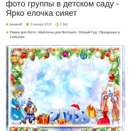
фото группы в детском саду -
Ярко елочка сияет
lunar.elf
5 января 2018
1 562
Рамки для Фото
/
Шаблоны для Фотошоп
/
Новый Год
/
Праздники и
События