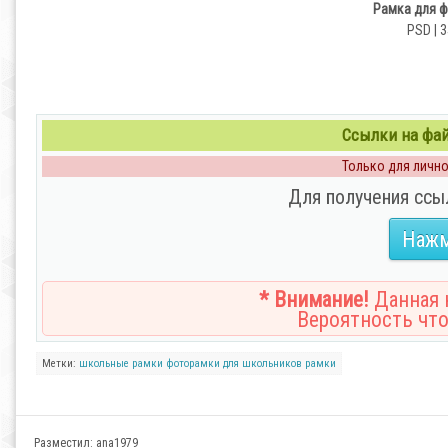
Рамка для ф
PSD | 3
Ссылки на файл
Только для личног
Для получения ссы
Нажм
* Внимание!
Данная н
Вероятность что
Метки:
школьные рамки
фоторамки для школьников
рамки
Разместил:
ana1979