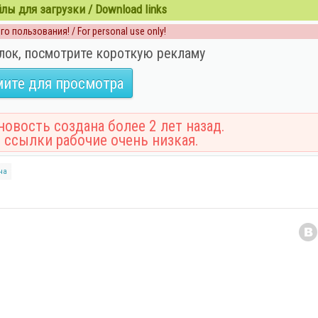
ы для загрузки / Download links
о пользования! / For personal use only!
лок, посмотрите короткую рекламу
ите для просмотра
овость создана более 2 лет назад.
 ссылки рабочие очень низкая.
на