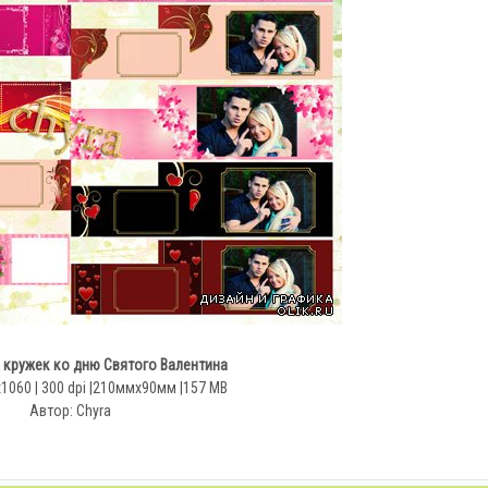
кружек ко дню Святого Валентина
1060 | 300 dpi |210ммx90мм |157 MB
Автор: Сhyra