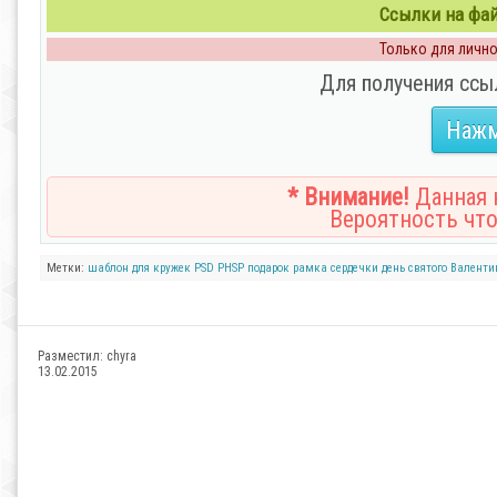
Ссылки на файл
Только для личног
Для получения ссы
Нажм
* Внимание!
Данная н
Вероятность что
Метки:
шаблон для кружек
PSD
PHSP
подарок
рамка
сердечки
день святого Валенти
Разместил:
chyra
13.02.2015