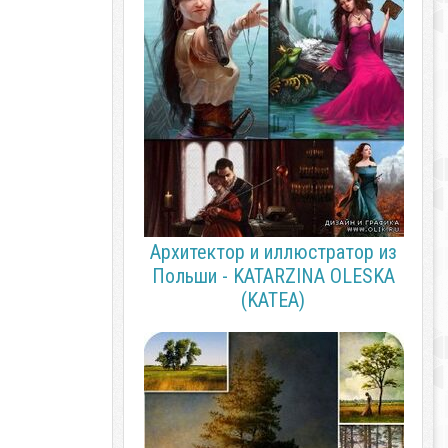
Архитектор и иллюстратор из
Польши - KATARZINA OLESKA
(KATEA)