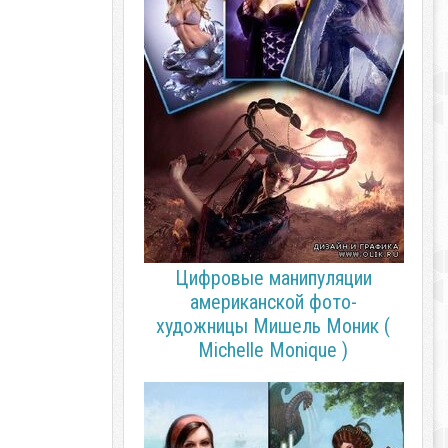
Цифровые манипуляции
американской фото-
художницы Мишель Моник (
Michelle Monique )