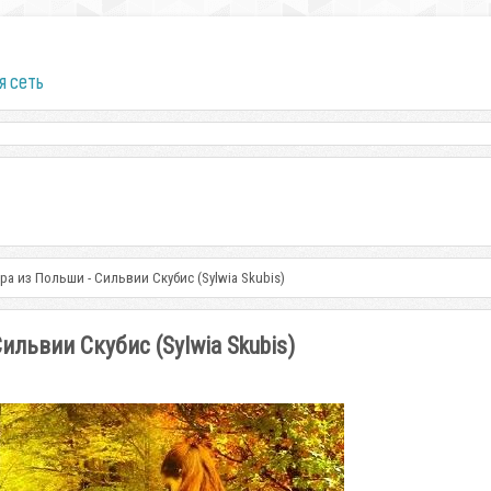
я сеть
ра из Польши - Сильвии Скубис (Sylwia Skubis)
ильвии Скубис (Sylwia Skubis)