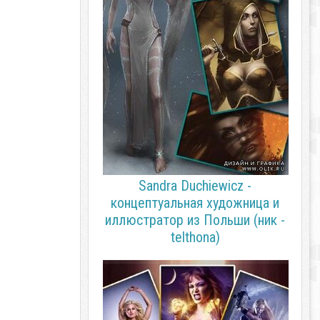
Sandra Duchiewicz -
концептуальная художница и
иллюстратор из Польши (ник -
telthona)