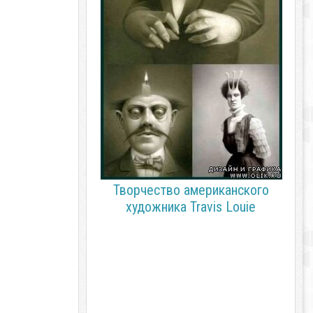
Творчество американского
художника Travis Louie