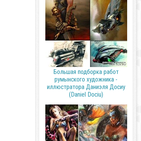
Большая подборка работ
румынского художника -
иллюстратора Даниэля Досиу
(Daniel Dociu)