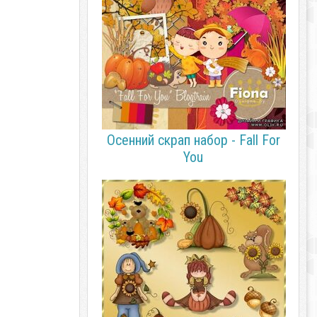
Осенний скрап набор - Fall For
You