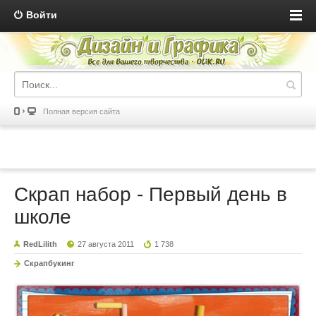
Войти
Полная версия сайта
Скрап набор - Первый день в
школе
RedLilith
27 августа 2011
1 738
Скрапбукинг