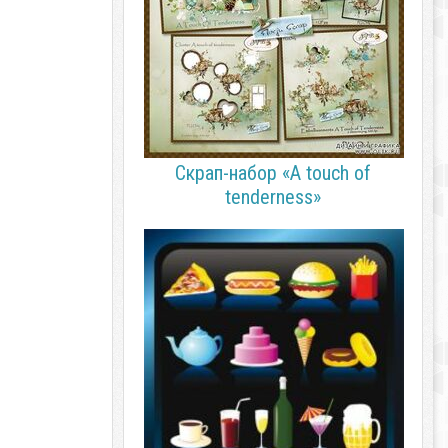
Скрап-набор «A touch of
tenderness»