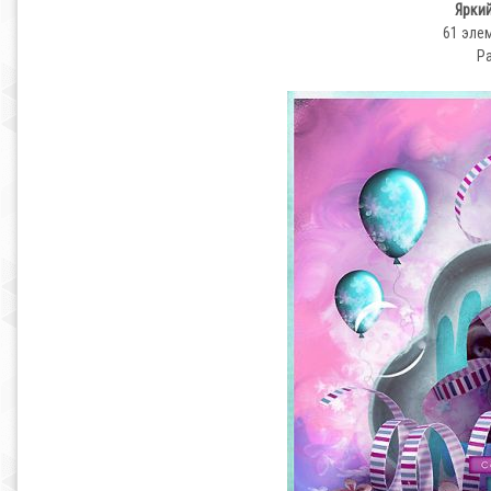
Яркий
61 эле
Ра