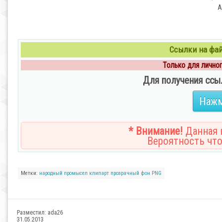
А
Ссылки на файл
Только для личного
Для получения ссы
Нажм
* Внимание!
Данная н
Вероятность что
Метки:
народный промысел
клипарт
прозрачный фон
PNG
Разместил:
ada26
31.05.2013