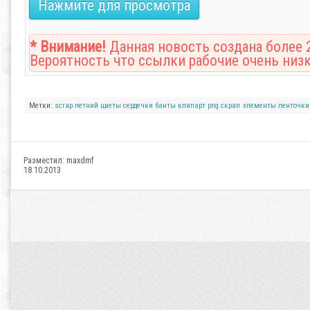
Нажмите для просмотра
* Внимание!
Данная новость создана более 2
Вероятность что ссылки рабочие очень низк
Метки:
scrap
летний
цветы
сердечки
банты
клипарт
png
скрап
элементы
ленточки
Разместил:
maxdmf
18.10.2013