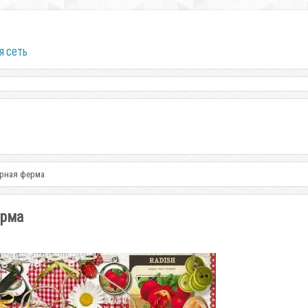
я сеть
арная ферма
ерма