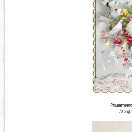
Романтичес
70 png |