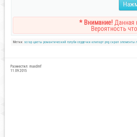
Нажм
* Внимание!
Данная н
Вероятность что
Метки:
scrap
цветы
романтический
голуби
сердечки
клипарт
png
скрап
элементы
Разместил:
maxdmf
11.09.2015