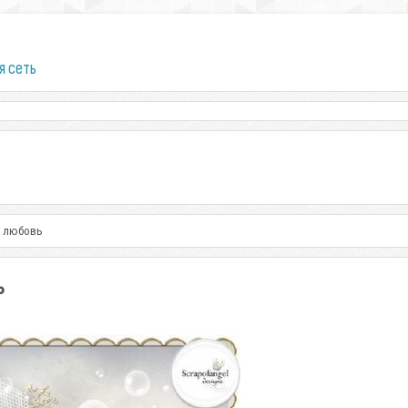
я сеть
о любовь
ь