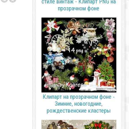
стиле винтаж - Клипарт PNG на
прозрачном фоне
Клипарт на прозрачном фоне -
Зимние, новогодние,
рождественские кластеры