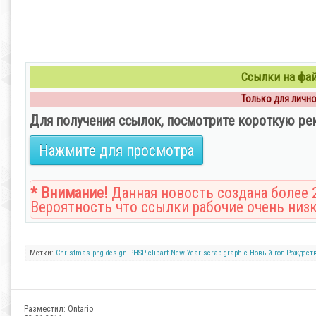
Ссылки на файл
Только для личног
Для получения ссылок, посмотрите короткую ре
Нажмите для просмотра
* Внимание!
Данная новость создана более 2
Вероятность что ссылки рабочие очень низк
Метки:
Christmas
png
design
PHSP
clipart
New Year
scrap
graphic
Новый год
Рождест
Разместил:
Ontario