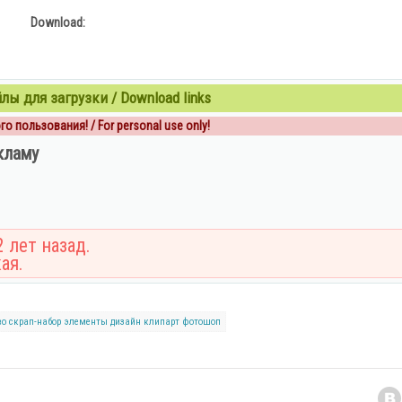
Download:
ы для загрузки / Download links
о пользования! / For personal use only!
кламу
 лет назад.
ая.
во
скрап-набор
элементы
дизайн
клипарт
фотошоп