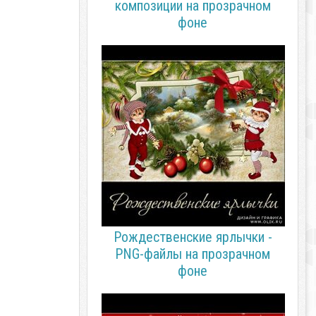
композиции на прозрачном
фоне
Рождественские ярлычки -
PNG-файлы на прозрачном
фоне