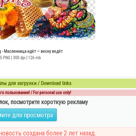
g - Масленница идёт — весну ведёт
5 PNG | 300 dpi | 126 mb
ы для загрузки / Download links
о пользования! / For personal use only!
лок, посмотрите короткую рекламу
ите для просмотра
овость создана более 2 лет назад.