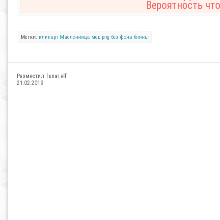
Вероятность что
Метки:
клипарт
Масленница
мед
png
без фона
блины
Разместил:
lunar.elf
21.02.2019