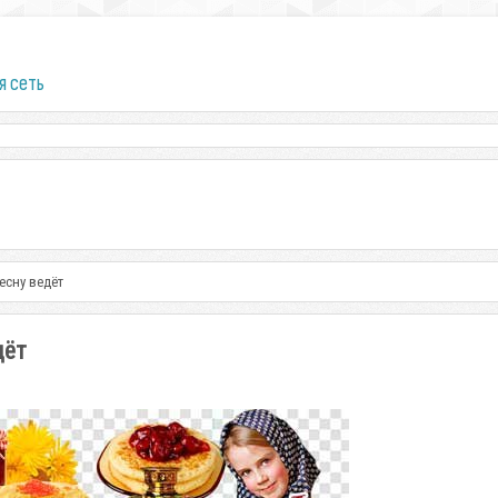
я сеть
есну ведёт
дёт