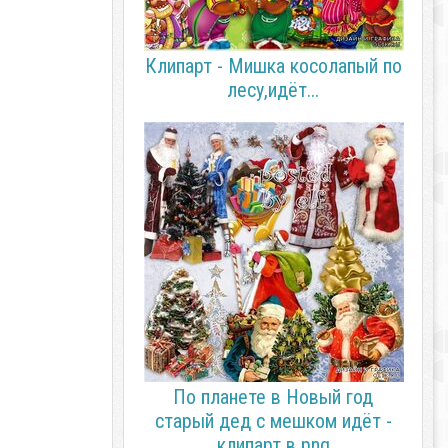
Клипарт - Мишка косолапый по
лесу,идёт...
По планете в Новый год
старый дед с мешком идёт -
клипарт в png