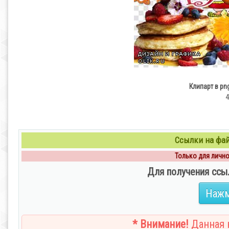
Клипарт в pn
4
Ссылки на файл
Только для личног
Для получения ссы
Нажм
* Внимание!
Данная н