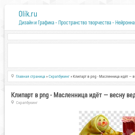
0lik.ru
Дизайн и Графика - Пространство творчества - Нейронна
Главная страница
»
Скрапбукинг
» Клипарт в png - Масленница идёт — в
Клипарт в png - Масленница идёт — весну ве
Скрапбукинг