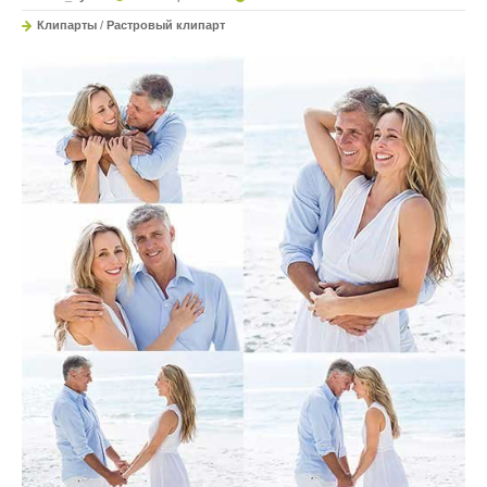
Клипарты
/
Растровый клипарт