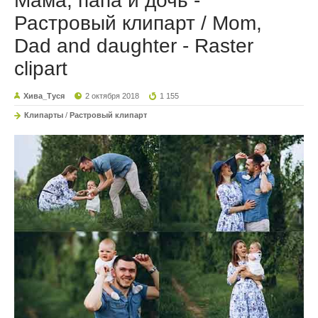
Мама, папа и дочь -
Растровый клипарт / Mom,
Dad and daughter - Raster
clipart
Хива_Туся
2 октября 2018
1 155
Клипарты
/
Растровый клипарт