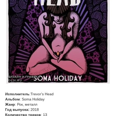
Исполнитель
:Trevor's Head
Альбом
: Soma Holiday
Жанр
: Рок, металл
Год выпуска:
2018
Количество треков
: 13