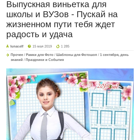
Выпускная виньетка для
школы и ВУЗов - Пускай на
жизненном пути тебя ждет
радость и удача
lunar.elf
15 мая 2019
1 285
Прочее
/
Рамки для Фото
/
Шаблоны для Фотошоп
/
1 сентября, день
знаний
/
Праздники и События