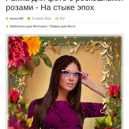
розами - На стыке эпох
sharov08
13 июля 2021
612
Шаблоны для Фотошоп
/
Рамки для Фото