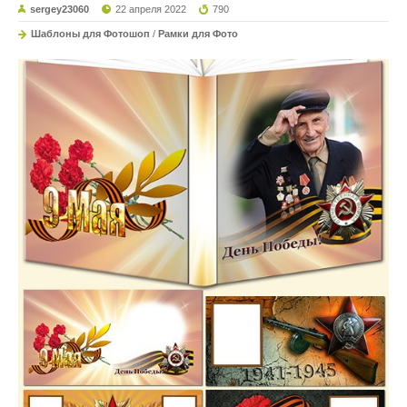
sergey23060
22 апреля 2022
790
Шаблоны для Фотошоп
/
Рамки для Фото