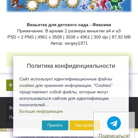
Виньетка для детского сада - Фиксики
Примечание: В архиве 2 размера виньетки а4 и а3
PSD + 2 PNG | 4961 x 3508 | 3508 x 4961 | 300 dpi | 87,92 MB
Автор: sergey1971
СКАЧАТЬ / ПРОСМОТРЕТЬ
Политика конфиденциальности
Сайт использует идентификационные файлы
В прошлое
В будущее
cookies для хранения информации. "Cookies"
представляют собой файлы, которые могут
использоваться сайтом для идентификации
посетителей...
Все последние новости
Больше информации
Полная версия сайта
Принять
Настройка
Подписаться!
Создатель проекта 0lik.ru - Александр Анатольевич © 2007-2026