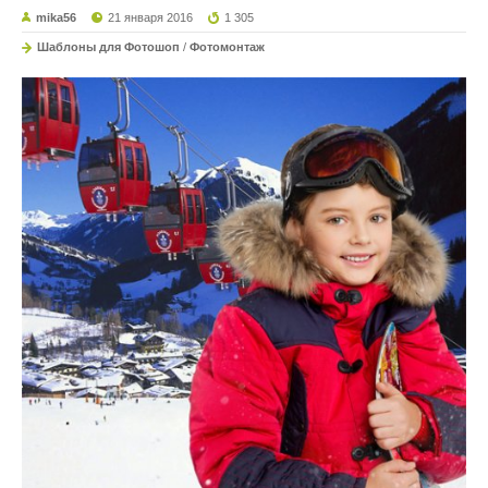
mika56
21 января 2016
1 305
Шаблоны для Фотошоп
/
Фотомонтаж