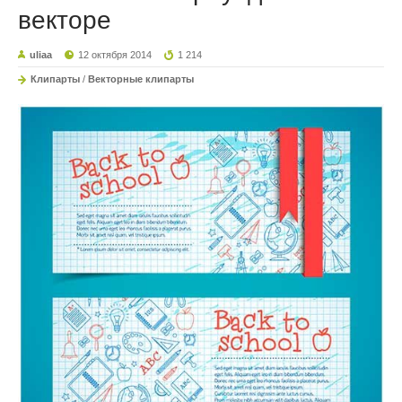
векторе
uliaa
12 октября 2014
1 214
Клипарты
/
Векторные клипарты