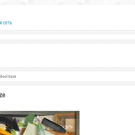
я сеть
hool Daze
ze