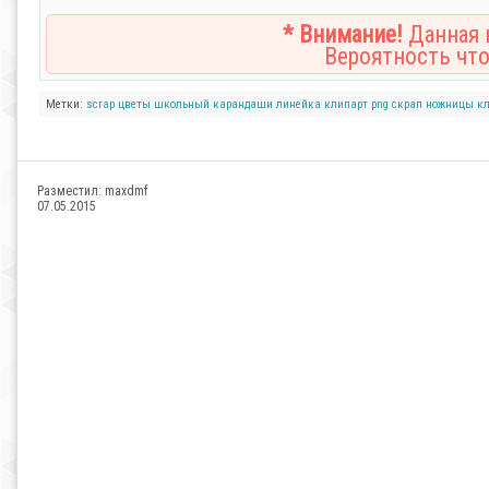
* Внимание!
Данная н
Вероятность что
Метки:
scrap
цветы
школьный
карандаши
линейка
клипарт
png
скрап
ножницы
к
Разместил:
maxdmf
07.05.2015