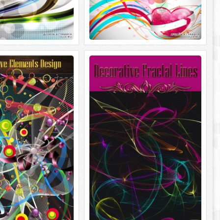
Elements Design
Decorative Fractal Lines
Elements Design 75 PNG
Decorative Fractal Lines 30 PNG
фон) ~ 2000 x 3000 / 119
(прозрачный фон) ~ 1600 x 3500 / 38.8
mb