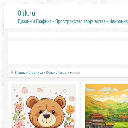
0lik.ru
Дизайн и Графика - Пространство творчества - Нейронна
Главная страница
»
Облако тегов
» линии
Пушистые медвежата в лесу
Рисование террас рис
отдыхают
горах на Филиппинах