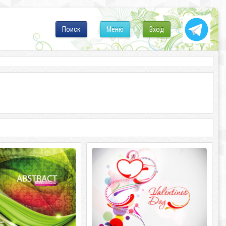
Поиск
Меню
Вход
ract backgrounds 15
Abstract backgrounds Valentine's
day
act backgrounds 15 5 eps,
prew / 61 mb
Abstract backgrounds Valentine's day 5
eps, ai + 5 tif / prew / 25,5 mb