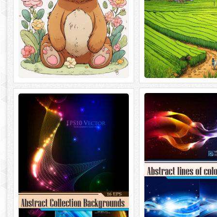
Abstract lines of color
Abstract Collection Backgrounds
Abstract lines of color sm
Abstract Collection Backgrounds 16 eps,
7 jpeg / prew / 77.5 mb
ai + 16 jpeg / prew / 146,6 mb