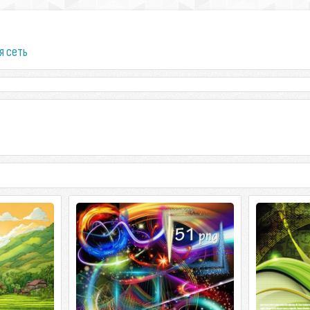
я сеть
овых полей в
Подборка клипарта в png -
Vector Abst
Светящиеся линии, вуали и другие
Vector Abstr
фигуры
ai + 5 jpeg / 
Подборка клипарта в png -
Светящиеся линии, вуали и другие
фигуры 51 PNG | min 700x1000 | 300 dpi |