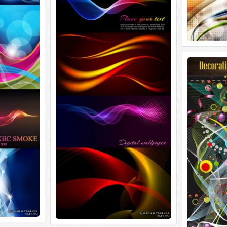
Decorative 
Decorative 
(прозрачный 
mb