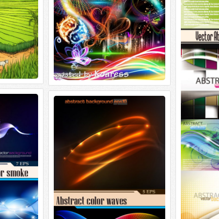
 smoke
Абстрактные цветные волны на
черном фоне
oke 7 eps, ai +
Абстрактные цветные волны на
черном фоне 5 eps, ai + 5 jpeg / prew /
59,2 mb