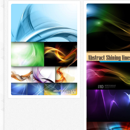
Абстрактные фоны - 
Фон: Абстракция (подборка
линии
изображений)
Абстрактные фоны - 
Фон: Абстракция (подборка
линии 5 eps, ai + 5 jpeg / 
изображений) 18 jpg | 3277x3200 ~
6434x4300 | 111 мб