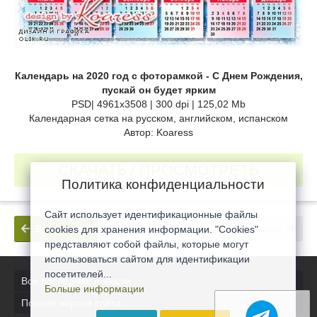
Календарь на 2020 год с фоторамкой - С Днем Рождения,
пускай он будет ярким
PSD| 4961x3508 | 300 dpi | 125,02 Mb
Календарная сетка на русском, английском, испанском
Автор: Koaress
СКАЧАТЬ / ПРОСМОТРЕТЬ
Политика конфиденциальности
Сайт использует идентификационные файлы
В прошлое
В будущее
cookies для хранения информации. "Cookies"
представляют собой файлы, которые могут
использоваться сайтом для идентификации
посетителей...
Все последние новости
Больше информации
Полная версия сайта