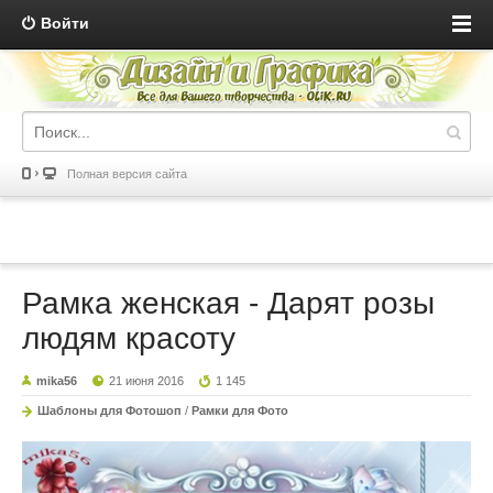
Войти
Полная версия сайта
Рамка женская - Дарят розы
людям красоту
mika56
21 июня 2016
1 145
Шаблоны для Фотошоп
/
Рамки для Фото