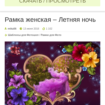
СКАЧАТЬ / ПРОСМОТРЕТЬ
Рамка женская – Летняя ночь
mika56
13 июня 2016
1 102
Шаблоны для Фотошоп
/
Рамки для Фото