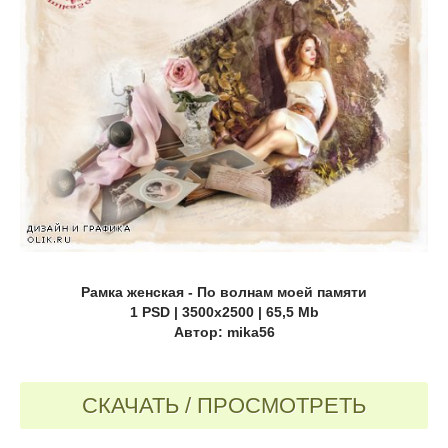
Рамка женская - По волнам моей памяти
1 PSD | 3500х2500 | 65,5 Mb
Автор: mika56
СКАЧАТЬ / ПРОСМОТРЕТЬ