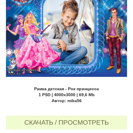
Рамка детская - Рок принцесса
1 PSD | 4000х3000 | 69,6 Mb
Автор: mika56
СКАЧАТЬ / ПРОСМОТРЕТЬ