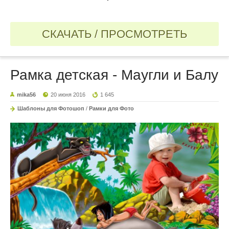
СКАЧАТЬ / ПРОСМОТРЕТЬ
Рамка детская - Маугли и Балу
mika56
20 июня 2016
1 645
Шаблоны для Фотошоп
/
Рамки для Фото