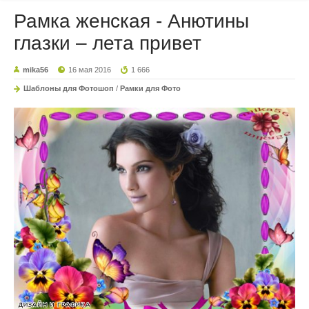
Рамка женская - Анютины
глазки – лета привет
mika56
16 мая 2016
1 666
Шаблоны для Фотошоп
/
Рамки для Фото