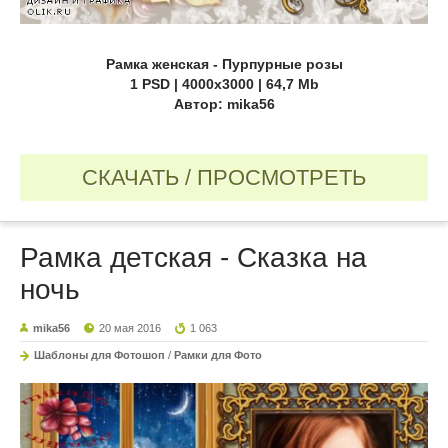
Рамка женская - Пурпурные розы
1 PSD | 4000х3000 | 64,7 Mb
Автор: mika56
СКАЧАТЬ / ПРОСМОТРЕТЬ
Рамка детская - Сказка на
ночь
mika56
20 мая 2016
1 063
Шаблоны для Фотошоп
/
Рамки для Фото