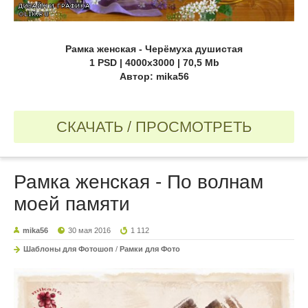
Рамка женская - Черёмуха душистая
1 PSD | 4000х3000 | 70,5 Mb
Автор: mika56
СКАЧАТЬ / ПРОСМОТРЕТЬ
Рамка женская - По волнам
моей памяти
mika56
30 мая 2016
1 112
Шаблоны для Фотошоп
/
Рамки для Фото