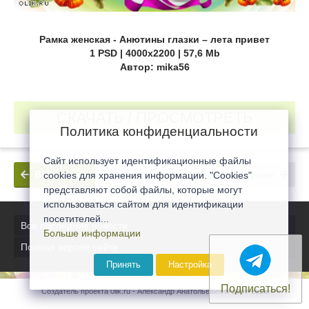
Рамка женская - Анютины глазки – лета привет
1 PSD | 4000х2200 | 57,6 Mb
Автор: mika56
СКАЧАТЬ / ПРОСМОТРЕТЬ
Политика конфиденциальности
Сайт использует идентификационные файлы
В прошлое
В будущее
cookies для хранения информации. "Cookies"
представляют собой файлы, которые могут
использоваться сайтом для идентификации
посетителей...
Все последние новости
Больше информации
Полная версия сайта
Принять
Настройка
Подписаться!
Создатель проекта 0lik.ru - Александр Анатольевич © 2007-2026