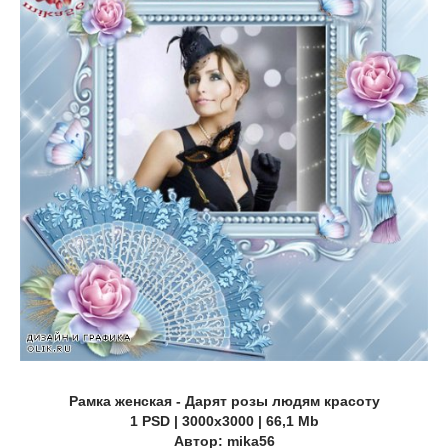
Рамка женская - Дарят розы людям красоту
1 PSD | 3000х3000 | 66,1 Mb
Автор: mika56