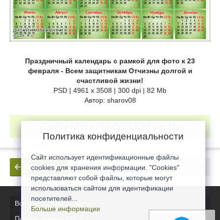
Праздничный календарь с рамкой для фото к 23
февраля - Всем защитникам Отчизны долгой и
счастливой жизни!
PSD | 4961 х 3508 | 300 dpi | 82 Mb
Автор: sharov08
СКАЧАТЬ / ПРОСМОТРЕТЬ
Политика конфиденциальности
Сайт использует идентификационные файлы
В прошлое
В будущее
cookies для хранения информации. "Cookies"
представляют собой файлы, которые могут
использоваться сайтом для идентификации
посетителей...
Все последние новости
Больше информации
Полная версия сайта