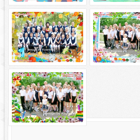
Школьная фоторамка для фото
Рамка для фото 
класса 1 сентября - Первый звонок
последнем звонке - 
зовет на урок
зовет нас звонок сего
Школьная фоторамка для фото
Рамка для фото класса 
класса 1 сентября - Первый звонок
звонке - На каникул
зовет на урок PSD | 4961x3508 | 300
звонок сегодня PSD | 496
Рамка для фото класса на
последнем звонке - Пролетел
учебный год
Рамка для фото класса на последнем
звонке - Пролетел учебный rog PSD |
4961x3508 | 300 точек на