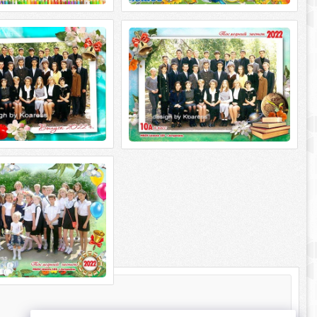
я фото класса на
Рамка для фото класса на
вонке - Звенит звонок
последнем звонке - До свидания,
ам немного
школа, до встречи
ото класса на последнем
Рамка для фото класса на последнем
нит звонок и грустно нам
звонке - До свидания, школа, до
| 4961x3508 |
встречи PSD | 4961x3508 | 300
я фото класса на
м звонке - самый
школе класс
ото класса на последнем
амый дружный в школе
961x3508 | 300 dpi |