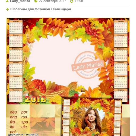
Lady_Marisa
27 сентября 2017
1 658
Шаблоны для Фотошоп
/
Календари