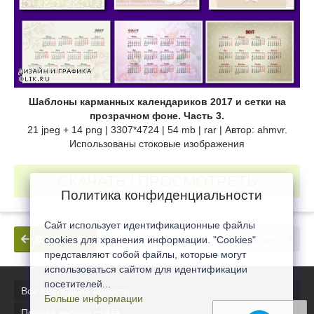
Шаблоны карманных календариков 2017 и сетки на
прозрачном фоне. Часть 3.
21 jpeg + 14 png | 3307*4724 | 54 mb | rar | Автор: ahmvr.
Использованы стоковые изображения
СКАЧАТЬ / ПРОСМОТРЕТЬ
Политика конфиденциальности
Сайт использует идентификационные файлы
В прошлое
В будущее
cookies для хранения информации. "Cookies"
представляют собой файлы, которые могут
использоваться сайтом для идентификации
посетителей...
Все последние новости
Больше информации
Полная версия сайта