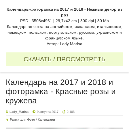
Календарь-фоторамка на 2017 и 2018 - Нежный декор из
роз
PSD | 3508х4961 | 29,7х42 cm | 300 dpi | 80 Mb
Календарная сетка на английском, испанском, итальянском,
немецком, польском, португальском, русском, украинском и
французском языке.
Автор: Lady Marisa
СКАЧАТЬ / ПРОСМОТРЕТЬ
Календарь на 2017 и 2018 и
фоторамка - Красные розы и
кружева
Lady_Marisa
9 августа 2017
2 103
Рамки для Фото
/
Календари