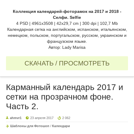
Коллекция календарей-фоторамок на 2017 и 2018 -
Селфи. Selfie
4 PSD | 4961х3508 | 42х29,7 cm | 300 dpi | 102,7 Mb
Календарная сетка на английском, испанском, итальянском,
немецком, польском, португальском, русском, украинском и
французском языке.
Автор: Lady Marisa
СКАЧАТЬ / ПРОСМОТРЕТЬ
Карманный календарь 2017 и
сетки на прозрачном фоне.
Часть 2.
ahmvr1
23 апреля 2017
2 062
Шаблоны для Фотошоп
/
Календари