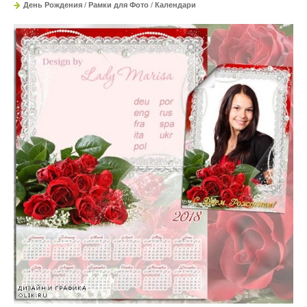
День Рождения
/
Рамки для Фото
/
Календари